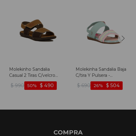
Molekinho Sandalia
Molekinha Sandalia Baja
Casual 2 Tiras C/velcro
C/tira Y Pulsera -
Combinado - Caramelo-
Turquesa-rosado
$
990
$
490
$
690
$
504
50
26
cafe
COMPRA