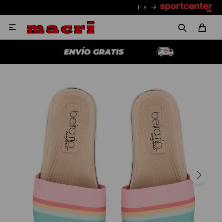
Ir a
