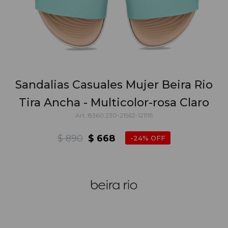
Sandalias Casuales Mujer Beira Rio
Tira Ancha - Multicolor-rosa Claro
8360.230-21562-121115
$
890
$
668
24