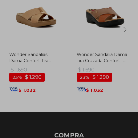
Wonder Sandalias
Wonder Sandalia Dama
Dama Confort Tira
Tira Cruzada Confort -
Cruzada C/ Aplique -
Marron
$
1.690
$
1.690
Camel
$
1.290
$
1.290
23
23
1.032
1.032
$
$
COMPRA