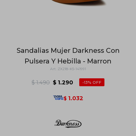
Sandalias Mujer Darkness Con
Pulsera Y Hebilla - Marron
ZX218-K5-141991
$
1.490
$
1.290
13
1.032
$