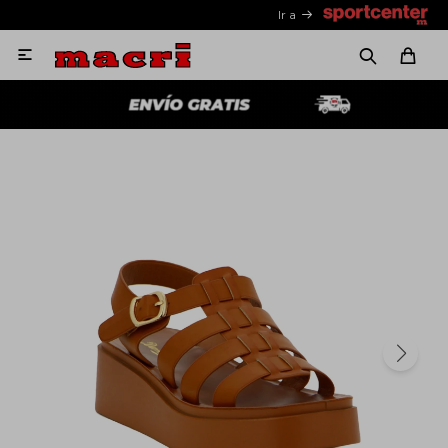
Ir a
