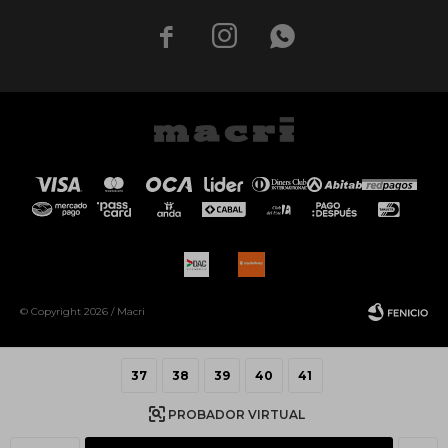



© Copyright 2026 / Macri
37
38
39
40
41
PROBADOR VIRTUAL
Fenicio