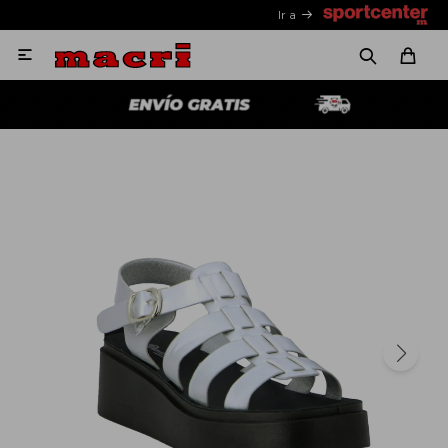
Ir a
