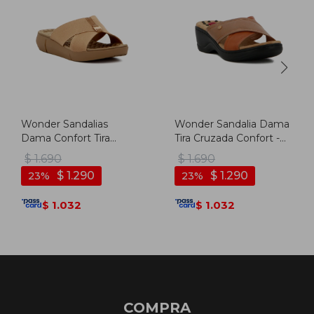
Wonder Sandalias
Wonder Sandalia Dama
Dama Confort Tira
Tira Cruzada Confort -
Cruzada C/ Aplique -
Marron
$
1.690
$
1.690
Camel
$
1.290
$
1.290
23
23
1.032
1.032
$
$
COMPRA