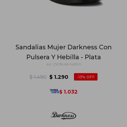
Sandalias Mujer Darkness Con
Pulsera Y Hebilla - Plata
ZX218-K5-141990
$
1.490
$
1.290
13
1.032
$