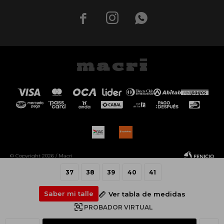



© Copyright 2026 / Macri
37
38
39
40
41
Saber mi talle
Ver tabla de medidas
PROBADOR VIRTUAL
Fenicio