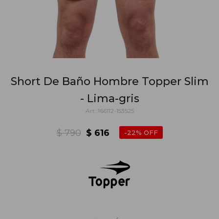
Short De Baño Hombre Topper Slim
- Lima-gris
166112-153525
$
790
$
616
22