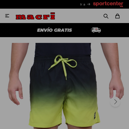
Ir a
