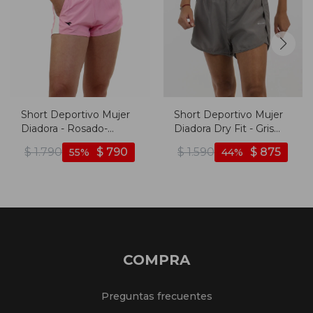
Short Deportivo Mujer
Short Deportivo Mujer
Diadora - Rosado-
Diadora Dry Fit - Gris
blanco
Oscuro
$
1.790
$
790
$
1.590
$
875
55
44
COMPRA
Preguntas frecuentes