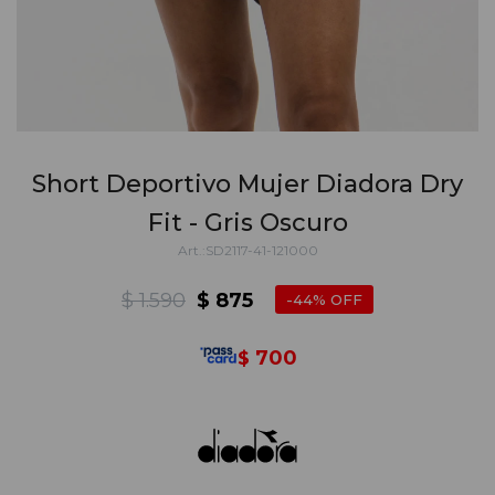
Short Deportivo Mujer Diadora Dry
Fit - Gris Oscuro
SD2117-41-121000
$
1.590
$
875
44
700
$