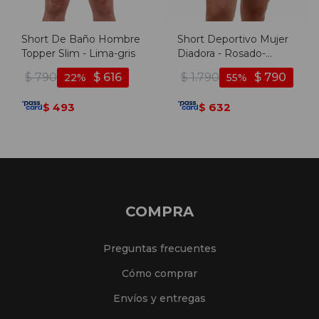
Short De Baño Hombre
Short Deportivo Mujer
Topper Slim - Lima-gris
Diadora - Rosado-
blanco
$
790
$
616
$
1.790
$
790
22
55
493
632
$
$
COMPRA
Preguntas frecuentes
Cómo comprar
Envíos y entregas