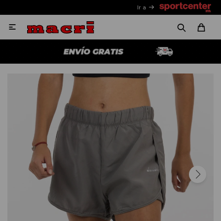
Ir a
