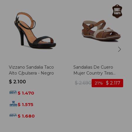
Vizzano Sandalia Taco
Sandalias De Cuero
Alto C/pulsera - Negro
Mujer Country Tiras
Cruzadas Con Hebilla -
$
2.100
$
2.690
$
2.117
21
Ambar-nuez
1.470
$
1.575
$
1.680
$