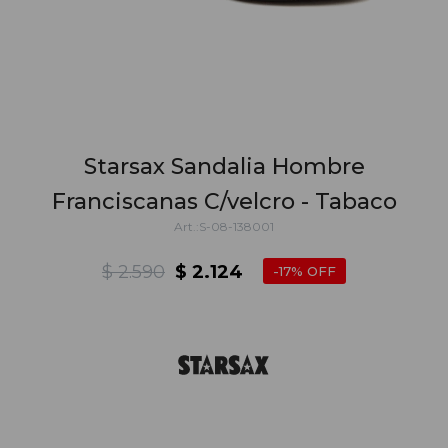
Starsax Sandalia Hombre
Franciscanas C/velcro - Tabaco
S-08-138001
$
2.590
$
2.124
17