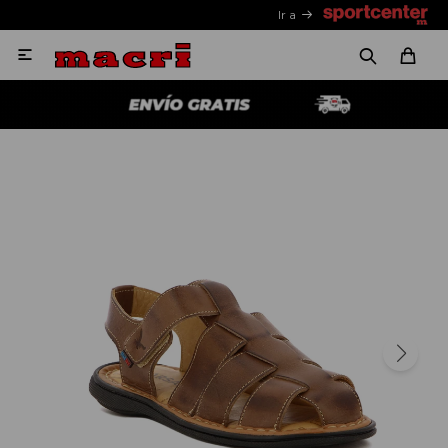
Ir a
