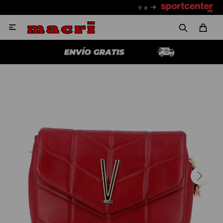
Ir a
