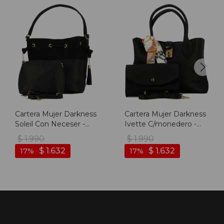
Cartera Mujer Darkness
Cartera Mujer Darkness
Soleil Con Neceser -
Ivette C/monedero -
Negro
Negro
$
1.990
$
1.990
$
1.632
$
1.632
17
17