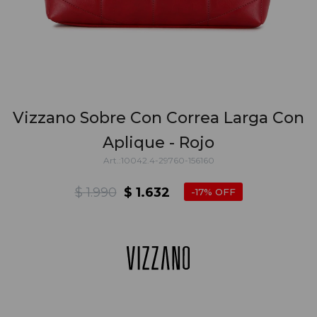
Vizzano Sobre Con Correa Larga Con
Aplique - Rojo
10042.4-29760-156160
$
1.990
$
1.632
17