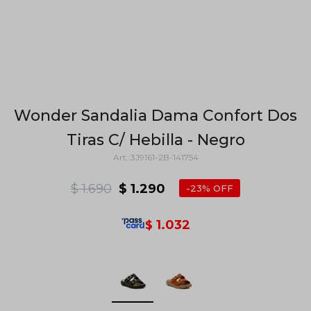
Wonder Sandalia Dama Confort Dos
Tiras C/ Hebilla - Negro
3J9161-2B-141754
$
1.690
$
1.290
23
1.032
$