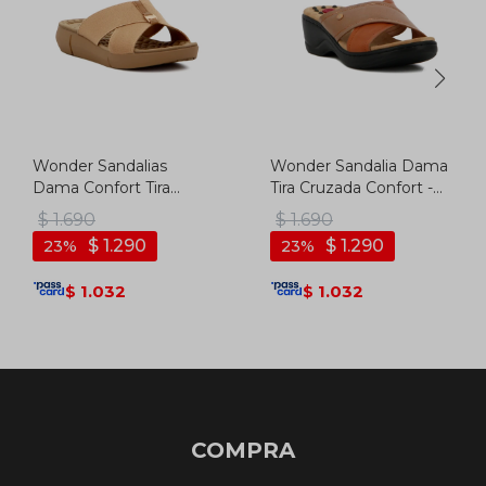
Wonder Sandalias
Wonder Sandalia Dama
Dama Confort Tira
Tira Cruzada Confort -
Cruzada C/ Aplique -
Marron
$
1.690
$
1.690
Camel
$
1.290
$
1.290
23
23
1.032
1.032
$
$
COMPRA