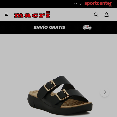
Ir a
