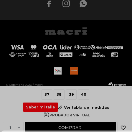



© Copyright 2026 / Macri
37
38
39
40
Saber mi talle
Ver tabla de medidas
PROBADOR VIRTUAL
Fenicio
COMPRAR
1