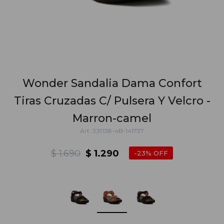
Wonder Sandalia Dama Confort
Tiras Cruzadas C/ Pulsera Y Velcro -
Marron-camel
3J9138-4B-141737
$
1.690
$
1.290
23