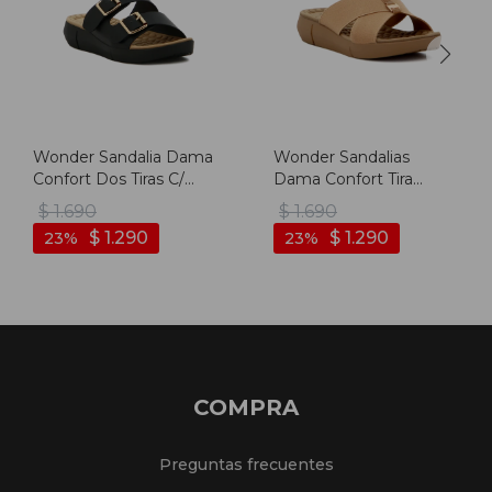
Wonder Sandalia Dama
Wonder Sandalias
Confort Dos Tiras C/
Dama Confort Tira
Hebilla - Negro
Cruzada C/ Aplique -
$
1.690
$
1.690
Camel
$
1.290
$
1.290
23
23
COMPRA
Preguntas frecuentes