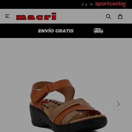
Ir a
