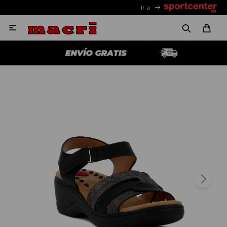
Ir a
