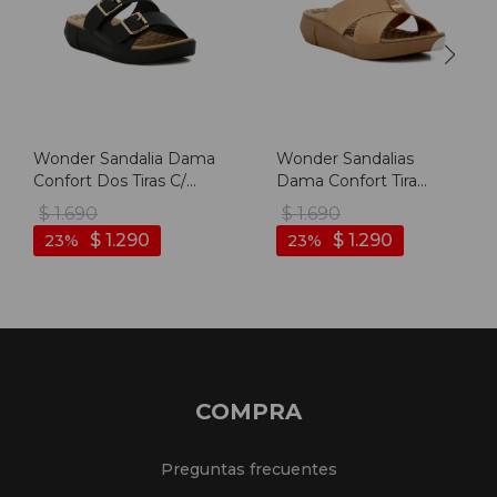
Wonder Sandalia Dama
Wonder Sandalias
Confort Dos Tiras C/
Dama Confort Tira
Hebilla - Negro
Cruzada C/ Aplique -
$
1.690
$
1.690
Camel
$
1.290
$
1.290
23
23
COMPRA
Preguntas frecuentes