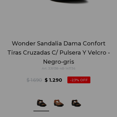
Wonder Sandalia Dama Confort
Tiras Cruzadas C/ Pulsera Y Velcro -
Negro-gris
3J9138-4B-141736
$
1.690
$
1.290
23