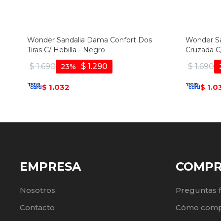
Wonder Sandalia Dama Confort Dos
Wonder Sa
Tiras C/ Hebilla - Negro
Cruzada C
$
1.690
$
1.290
$
1.690
23
1.032
1.0
$
$
EMPRESA
COMP
Nosotros
Preguntas 
Contacto
Cómo comp