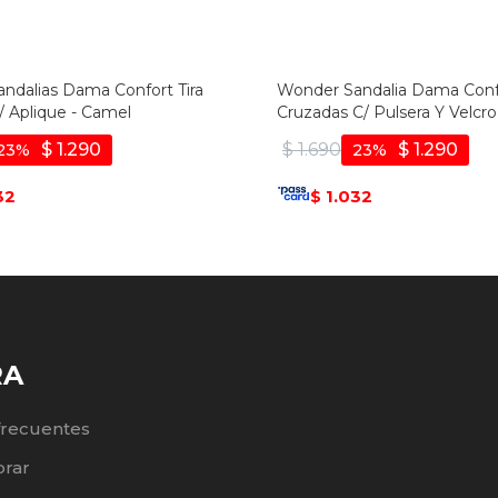
ndalias Dama Confort Tira
Wonder Sandalia Dama Confo
/ Aplique - Camel
Cruzadas C/ Pulsera Y Velcro
gris
$
1.290
$
1.690
$
1.290
23
23
32
1.032
$
RA
frecuentes
rar