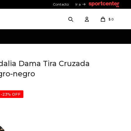
Contacto
Ir a
$
0
alia Dama Tira Cruzada
gro-negro
23