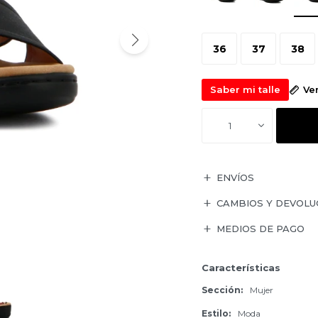
36
37
38
Saber mi talle
Ve
1
ENVÍOS
CAMBIOS Y DEVOLU
MEDIOS DE PAGO
Características
Sección
Mujer
Estilo
Moda