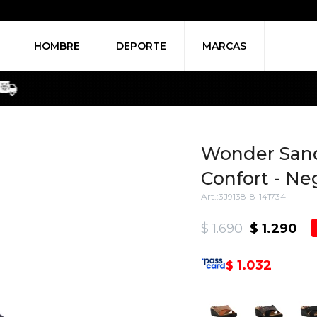
HOMBRE
DEPORTE
MARCAS
Wonder Sand
Confort - Ne
3J9138-8-141734
$
1.690
$
1.290
1.032
$