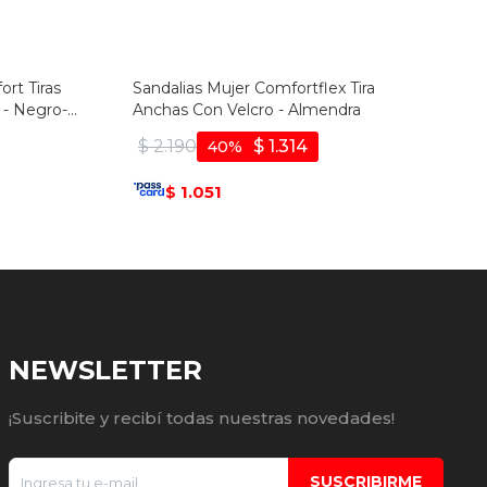
rt Tiras
Sandalias Mujer Comfortflex Tira
 - Negro-
Anchas Con Velcro - Almendra
$
2.190
$
1.314
40
1.051
$
NEWSLETTER
¡Suscribite y recibí todas nuestras novedades!
SUSCRIBIRME