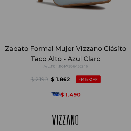
Zapato Formal Mujer Vizzano Clásito
Taco Alto - Azul Claro
1184.1101-7286-156246
$
2.190
$
1.862
14
1.490
$