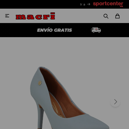
Ir a
