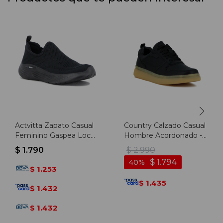
Actvitta Zapato Casual
Country Calzado Casual
Feminino Gaspea Loc
Hombre Acordonado -
Persa/cacharel Run -
Negro - Negro
$
1.790
$
2.990
Negro-negro
$
1.794
40
1.253
$
1.435
$
1.432
$
1.432
$