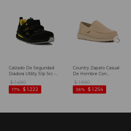
Calzado De Seguridad
Country Zapato Casual
Diadora Utility S1p Src -
De Hombre Con
Negro
Elastico - Beige - Beige
$
1.490
$
1.990
$
1.222
$
1.254
17
36