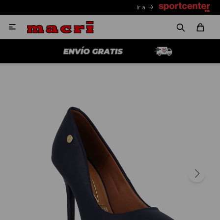
Ir a
