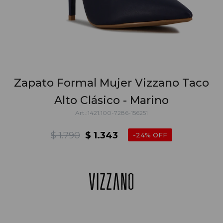
Zapato Formal Mujer Vizzano Taco
Alto Clásico - Marino
1421.100-7286-156251
$
1.790
$
1.343
24