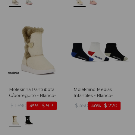
Molekinha Pantubota
Molekhino Medias
C/borreguito - Blanco-
Infantiles - Blanco-
blanco
multicolor
$
1.690
$
913
$
450
$
270
45
40