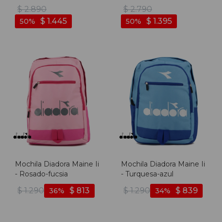
Running Indigo -
Rosado-gris
$
2.890
$
2.790
Blue/black - Azul-negro
$
1.445
$
1.395
50
50
Mochila Diadora Maine Ii
Mochila Diadora Maine Ii
- Rosado-fucsia
- Turquesa-azul
$
1.290
$
813
$
1.290
$
839
36
34