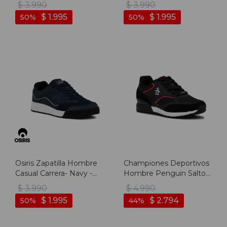
White/navy - Blanco-
Negro
$
3.990
$
3.990
marino
$
1.995
$
1.995
50
50
Osiris Zapatilla Hombre
Championes Deportivos
Casual Carrera- Navy -
Hombre Penguin Salto -
Marino
Negro
$
3.990
$
4.990
$
1.995
$
2.794
50
44