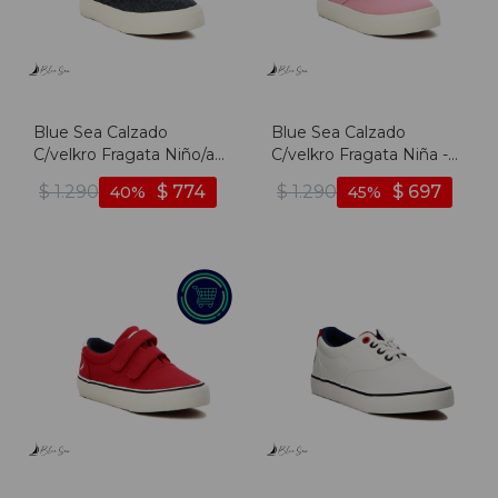
Blue Sea Calzado
Blue Sea Calzado
C/velkro Fragata Niño/a -
C/velkro Fragata Niña -
Azul - Azul
Rosado - Rosado
$
1.290
$
774
$
1.290
$
697
40
45