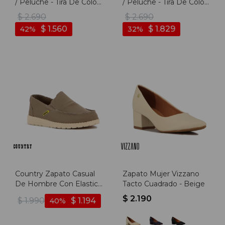
/ Peluche - Tira De Color
/ Peluche - Tira De Color
Fija - Dama - Camel -
Fija - Dama - Marron -
$
2.690
$
2.690
Camel
Marron
$
1.560
$
1.829
42
32
Country Zapato Casual
Zapato Mujer Vizzano
De Hombre Con Elastico
Tacto Cuadrado - Beige
- Marron - Marron
$
2.190
$
1.990
$
1.194
40