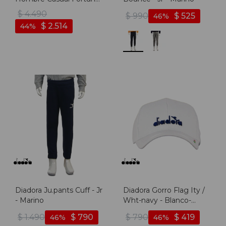
Black - Negro
$
4.490
$
990
$
525
46
$
2.514
44
Diadora Ju.pants Cuff - Jr
Diadora Gorro Flag Ity /
- Marino
Wht-navy - Blanco-
marino
$
1.490
$
790
$
790
$
419
46
46