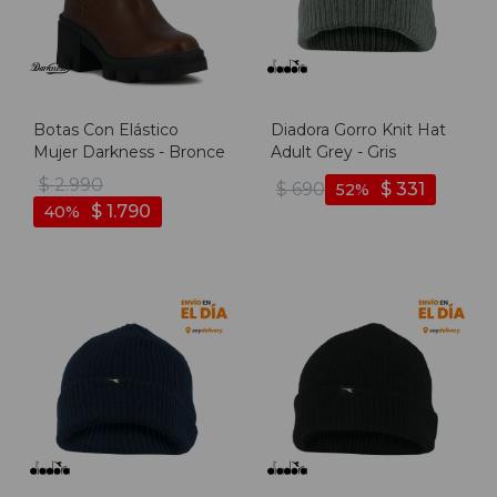
Botas Con Elástico
Diadora Gorro Knit Hat
Mujer Darkness - Bronce
Adult Grey - Gris
$
2.990
$
690
$
331
52
$
1.790
40