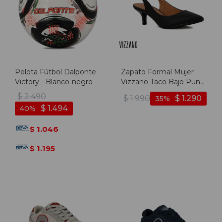
Pelota Fútbol Dalponte
Zapato Formal Mujer
Victory - Blanco-negro
Vizzano Taco Bajo Punta
Fina - Negro
$
2.490
$
1.990
$
1.290
35
$
1.494
40
1.046
$
1.195
$