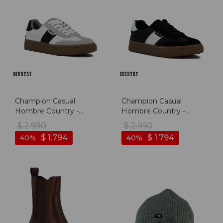
Champion Casual
Champion Casual
Hombre Country -
Hombre Country -
Blanco
Negro
$
2.990
$
2.990
$
1.794
$
1.794
40
40