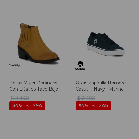
Botas Mujer Darkness
Osiris Zapatilla Hombre
Con Elástico Taco Bajo -
Casual - Navy - Marino
Camel
$
2.990
$
2.490
$
1.794
$
1.245
40
50