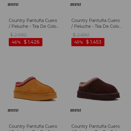
Country Pantufla Cuero
Country Pantufla Cuero
/ Peluche - Tira De Color
/ Peluche - Tira De Color
Fija - Dama - Beige -
Fija - Dama - Verde -
$
2.690
$
2.690
Beige
Verde
$
1.426
$
1.453
46
45
Country Pantufla Cuero
Country Pantufla Cuero