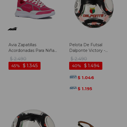
Avia Zapatillas
Pelota De Futsal
Acordonadas Para Niña
Dalponte Victory -
Evan- Fuchsia/white -
Blanco-negro
$
2.490
$
2.490
Fucsia-blanco
$
1.345
$
1.494
45
40
1.046
$
1.195
$