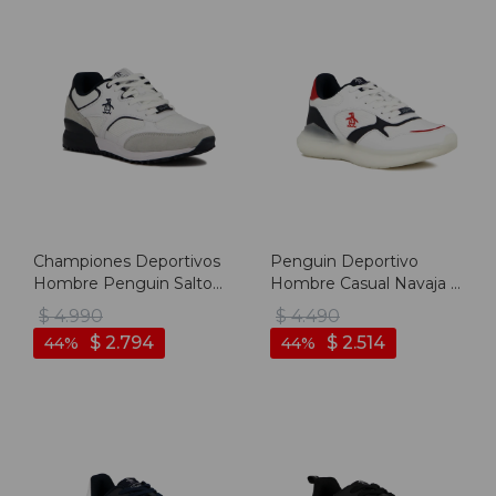
Championes Deportivos
Penguin Deportivo
Hombre Penguin Salto -
Hombre Casual Navaja -
Blanco
White/navy - Blanco-
$
4.990
$
4.490
marino
$
2.794
$
2.514
44
44