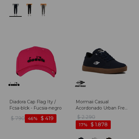
Diadora Cap Flag Ity /
Mormaii Casual
Fcsa-blck - Fucsia-negro
Acordonado Urban Free
- Marino
$
2.290
$
790
$
419
46
$
1.878
17