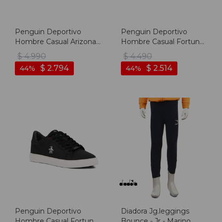
Penguin Deportivo
Penguin Deportivo
Hombre Casual Arizona -
Hombre Casual Fortuna-
White - Blanco
White - Blanco
$
4.990
$
4.490
$
2.794
$
2.514
44
44
Penguin Deportivo
Diadora Jg.leggings
Hombre Casual Fortuna-
Bounce - Jr - Marino