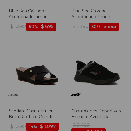
Blue Sea Calzado
Blue Sea Calzado
Acordonado Timon
Acordonado Timon
Niño/a - Gris - Gris
Niño/a - Marino - Marino
$
1.390
$
695
$
1.390
$
695
50
50
Sandalia Casual Mujer
Championes Deportivos
Beira Rio Taco Corrido -
Hombre Avia Turk -
Negro
Negro-gris
$
2.490
$
1.290
$
1.097
14