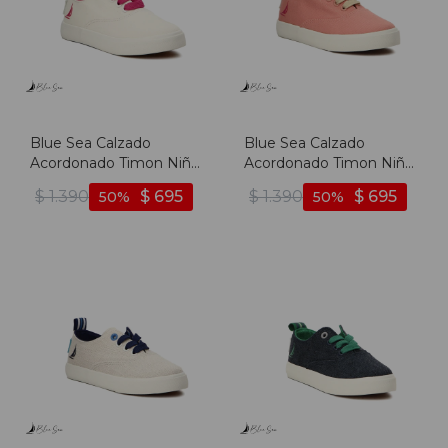
Blue Sea Calzado
Blue Sea Calzado
Acordonado Timon Niña
Acordonado Timon Niña
- Blanco - Blanco
- Coral - Coral
$
1.390
$
695
$
1.390
$
695
50
50