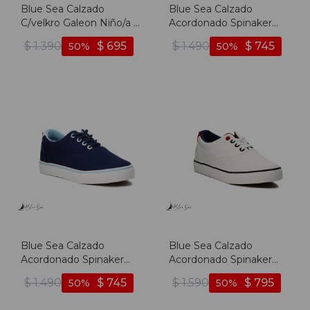
Blue Sea Calzado
Blue Sea Calzado
C/velkro Galeon Niño/a -
Acordonado Spinaker
Rojo - Rojo
Mujer - Blanco - Blanco
$
1.390
$
695
$
1.490
$
745
50
50
Blue Sea Calzado
Blue Sea Calzado
Acordonado Spinaker
Acordonado Spinaker
Mujer - Marino - Marino
Hombre - Blanco -
$
1.490
$
745
$
1.590
$
795
50
50
Blanco