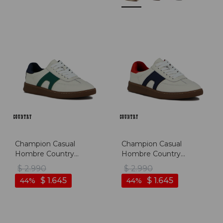
Champion Casual
Champion Casual
Hombre Country
Hombre Country
Acordonado - Blanco-
Acordonado - Blanco-
$
2.990
$
2.990
verde
marino
$
1.645
$
1.645
44
44