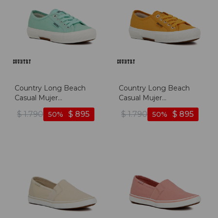
Country Long Beach
Country Long Beach
Casual Mujer
Casual Mujer
Acordonado -
Acordonado - Mustard -
$
1.790
$
895
$
1.790
$
895
50
50
Aquamarine -
Mostaza
Aguamarina