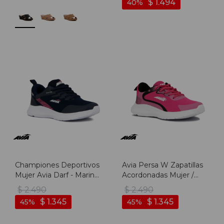
$
1.494
40
Championes Deportivos
Avia Persa W Zapatillas
Mujer Avia Darf - Marino-
Acordonadas Mujer /
fucsia
Fucsia/ Negro - Fucsia-
$
2.490
$
2.490
negro
$
1.345
$
1.345
45
45