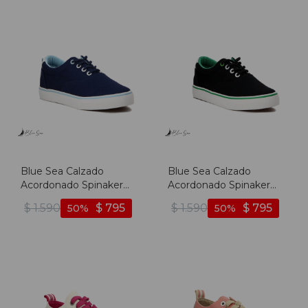
Blue Sea Calzado
Blue Sea Calzado
Acordonado Spinaker
Acordonado Spinaker
Hombre - Marino -
Hombre - Negro -
$
1.590
$
795
$
1.590
$
795
50
50
Marino
Negro