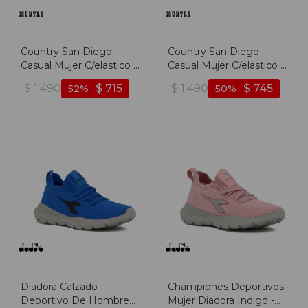
Country San Diego
Country San Diego
Casual Mujer C/elastico -
Casual Mujer C/elastico -
Beige - Beige
Coral - Coral
$
1.490
$
715
$
1.490
$
745
52
50
Diadora Calzado
Championes Deportivos
Deportivo De Hombre
Mujer Diadora Indigo -