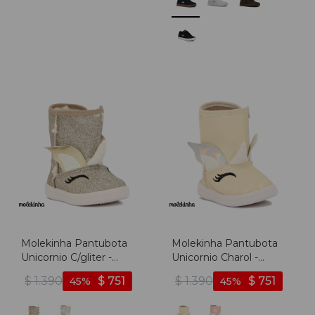
Molekinha Pantubota
Molekinha Pantubota
Unicornio C/gliter -
Unicornio Charol -
Dorado-blanco
Crema-plata
$
1.390
$
751
$
1.390
$
751
45
45