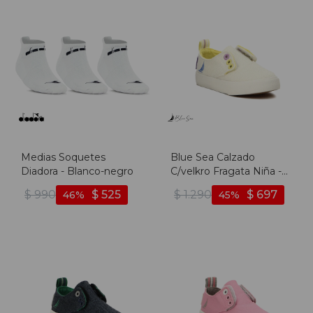
Medias Soquetes
Blue Sea Calzado
Diadora - Blanco-negro
C/velkro Fragata Niña -
blanco - Blanco
$
990
$
525
$
1.290
$
697
46
45