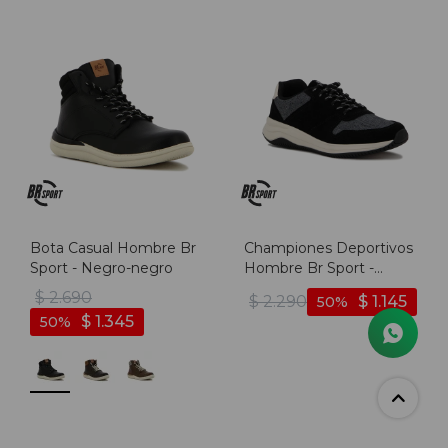
Bota Casual Hombre Br
Championes Deportivos
Sport - Negro-negro
Hombre Br Sport -
Negro-blanco
$
2.690
$
2.290
$
1.145
50
$
1.345
50