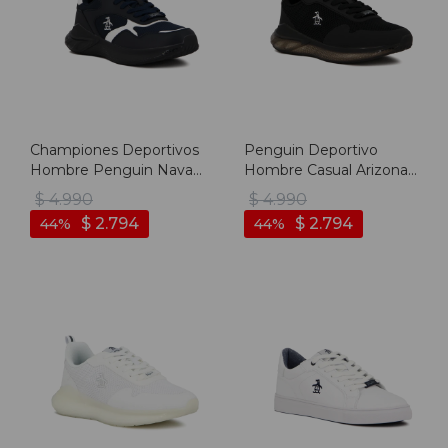
Championes Deportivos
Penguin Deportivo
Hombre Penguin Navaja
Hombre Casual Arizona -
- Marino-blanco
Black - Negro
$
4.990
$
4.990
$
2.794
$
2.794
44
44