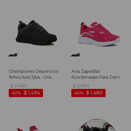
Championes Deportivos
Avia Zapatillas
Niños Avia Siba - Gris
Acordonadas Para Dama
Oscuro-negro
Patron- Fuchsia/white -
$
2.490
$
2.690
Fucsia-blanco
$
1.494
$
1.480
40
44