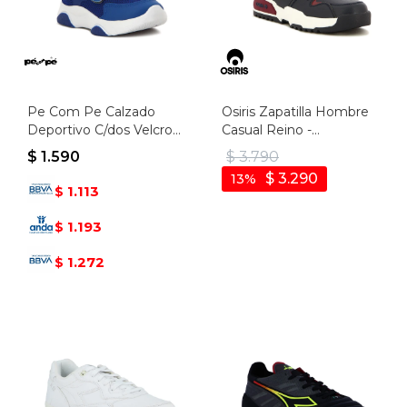
Pe Com Pe Calzado
Osiris Zapatilla Hombre
Deportivo C/dos Velcros
Casual Reino -
- Azul-royal
Marino/bordo - Marino-
$
1.590
$
3.790
bordo
$
3.290
13
1.113
$
1.193
$
1.272
$