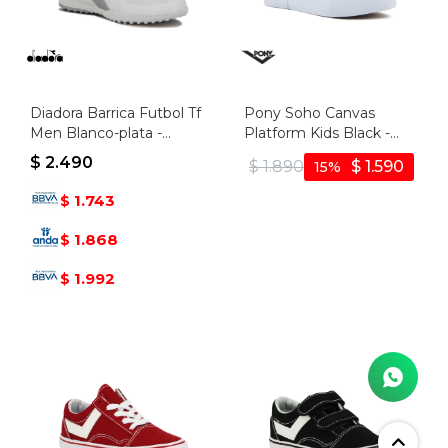
Diadora Barrica Futbol Tf
Pony Soho Canvas
Men Blanco-plata -
Platform Kids Black -
Blanco-plata
Negro
$
2.490
$
1.890
$
1.590
15
1.743
$
1.868
$
1.992
$