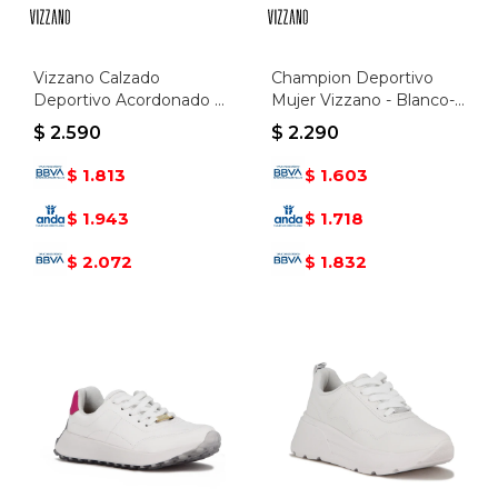
Vizzano Calzado
Champion Deportivo
Deportivo Acordonado -
Mujer Vizzano - Blanco-
Blanco-plata
oro
$
2.590
$
2.290
1.813
1.603
$
$
1.943
1.718
$
$
2.072
1.832
$
$