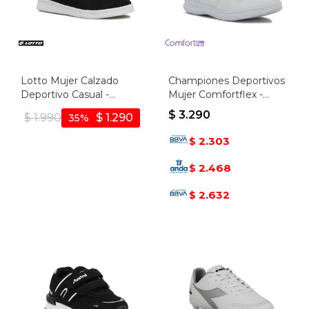
Lotto Mujer Calzado
Championes Deportivos
Deportivo Casual -
Mujer Comfortflex -
Black/grey - Negro-gris
Blanco
$
3.290
$
1.990
$
1.290
35
2.303
$
2.468
$
2.632
$