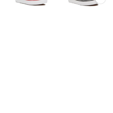
Pony Kids Champion Old
Pony Kids Champion
School Casual Lona-
Casual Old School
gamuza Red - Rojo
Canva-suede C/velcro /
$
2.090
$
1.990
Black-white - Negro-
$
1.790
14
blanco
1.393
$
1.493
$
1.592
$