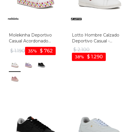
Molekinha Deportivo
Lotto Hombre Calzado
Casual Acordonado
Deportivo Casual -
Cuadrados - Blanco
White/red - Blanco-rojo
$
2.100
$
1.190
$
762
35
$
1.290
38