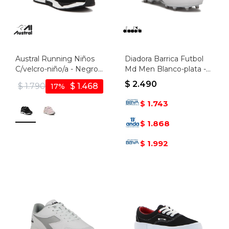
Austral Running Niños
Diadora Barrica Futbol
C/velcro-niño/a - Negro-
Md Men Blanco-plata -
blanco
Blanco-plata
$
2.490
$
1.790
$
1.468
17
1.743
$
1.868
$
1.992
$