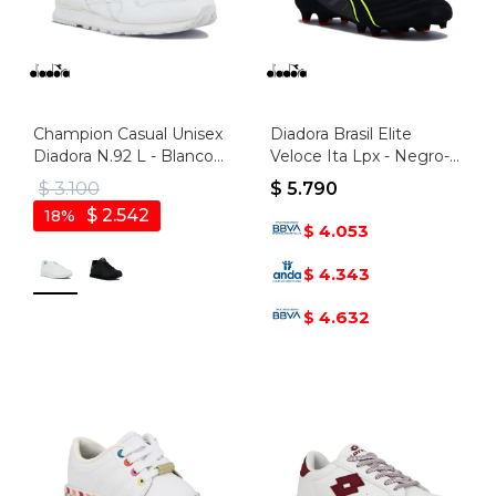
Champion Casual Unisex
Diadora Brasil Elite
Diadora N.92 L - Blanco-
Veloce Ita Lpx - Negro-
blanco
amarillo Fluo
$
3.100
$
5.790
$
2.542
18
4.053
$
4.343
$
4.632
$