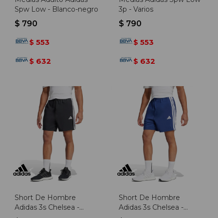
Spw Low - Blanco-negro
3p - Varios
$
790
$
790
553
553
$
$
632
632
$
$
Short De Hombre
Short De Hombre
Adidas 3s Chelsea -
Adidas 3s Chelsea -
Negro-blanco
Marino-blanco