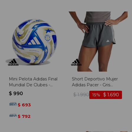
Mini Pelota Adidas Final
Short Deportivo Mujer
Mundial De Clubes -
Adidas Pacer - Gris
Azul-dorado
Oscuro-blanco
$
990
$
1.990
$
1.690
15
693
$
792
$