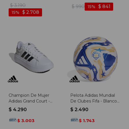
Freack .4 T - Rojo-negro
Negro-blanco
$
3.190
$
990
$
841
15
$
2.708
15
Champion De Mujer
Pelota Adidas Mundial
Adidas Grand Court -
De Clubes Fifa - Blanco-
Blanco-negro
azul
$
4.290
$
2.490
3.003
1.743
$
$