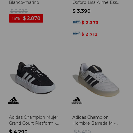
Blanco-marino
Oxford Lisa Allme Ess
Flare - Negro
$
3.390
$
3.390
$
2.878
15
2.373
$
2.712
$
Adidas Champion Mujer
Adidas Champion
Grand Court Platform -
Hombre Barreda M -
Negro-blanco
Blanco-negro
$
4.290
$
5.490