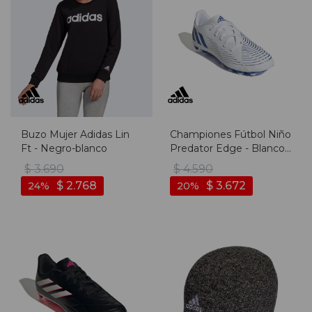
Buzo Mujer Adidas Lin
Championes Fútbol Niño
Ft - Negro-blanco
Predator Edge - Blanco-
azul
$
3.690
$
4.590
$
2.768
$
3.672
24
20