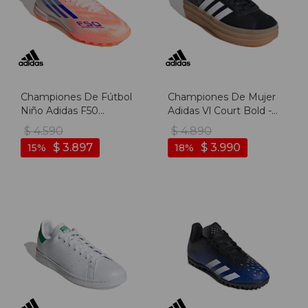
Championes De Fútbol
Championes De Mujer
Niño Adidas F50
Adidas Vl Court Bold -
Sparkfusion League Tf -
Negro-blanco
$
4.590
$
4.890
Naranja-azul
$
3.897
$
3.990
15
18