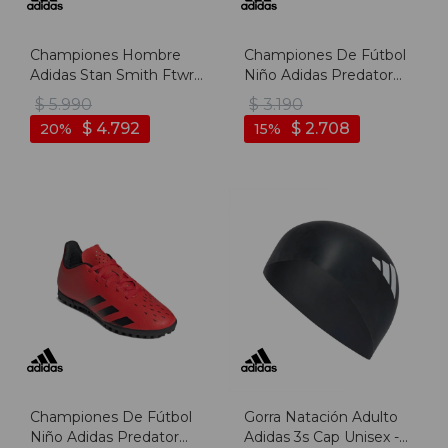
Championes Hombre
Championes De Fútbol
Adidas Stan Smith Ftwr -
Niño Adidas Predator
Blanco-verde
Freak .4 - Marino-negro
$
5.990
$
3.190
$
4.792
$
2.708
20
15
Championes De Fútbol
Gorra Natación Adulto
Niño Adidas Predator
Adidas 3s Cap Unisex -