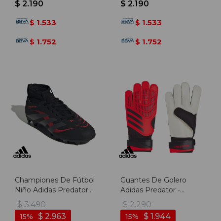
$
2.190
$
2.190
1.533
1.533
$
$
1.752
1.752
$
$
Championes De Fútbol
Guantes De Golero
Niño Adidas Predator
Adidas Predator -
Club Sock - Negro-gris
Rosado-negro
$
3.490
$
2.290
$
2.963
$
1.944
15
15