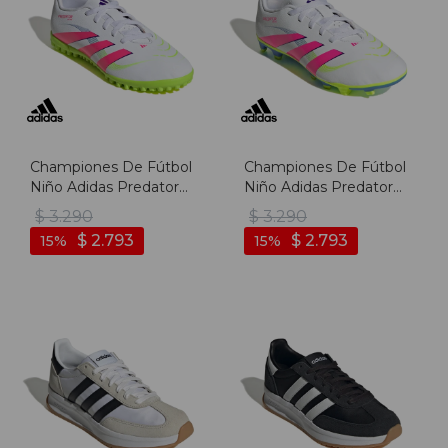
Championes De Fútbol
Championes De Fútbol
Niño Adidas Predator
Niño Adidas Predator
Club Tf - Blanco-rosado
Club Fg/mg - Blanco-
$
3.290
$
3.290
rosado
$
2.793
$
2.793
15
15