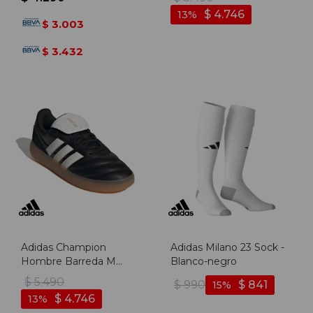
$
4.746
13
3.003
$
3.432
$
Adidas Champion
Adidas Milano 23 Sock -
Hombre Barreda M
Blanco-negro
Black - Negro-blanco
$
5.490
$
990
$
841
15
$
4.746
13