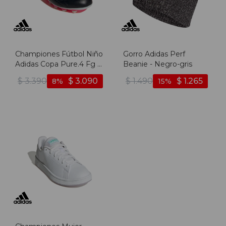
Championes Fútbol Niño
Gorro Adidas Perf
Adidas Copa Pure.4 Fg -
Beanie - Negro-gris
Negro-blanco
$
3.390
$
3.090
$
1.490
$
1.265
8
15