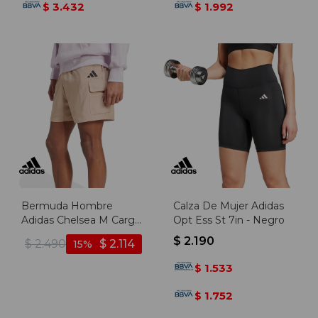
3.432
1.992
$
$
Bermuda Hombre
Calza De Mujer Adidas
Adidas Chelsea M Cargo
Opt Ess St 7in - Negro
- Beige
$
2.190
$
2.490
$
2.114
15
1.533
$
1.752
$