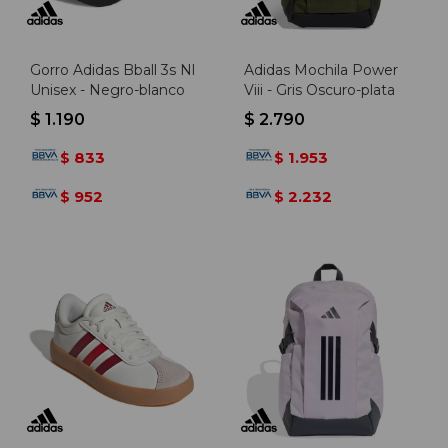
Gorro Adidas Bball 3s Nl
Adidas Mochila Power
Unisex - Negro-blanco
Viii - Gris Oscuro-plata
$
1.190
$
2.790
833
1.953
$
$
952
2.232
$
$