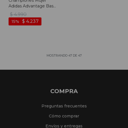
Championes Mujer
Adidas Advantage Base
- Blanco
$
4.990
$
4.237
15
MOSTRANDO
47
DE
47
COMPRA
Preguntas frecuentes
Cómo comprar
Envíos y entregas