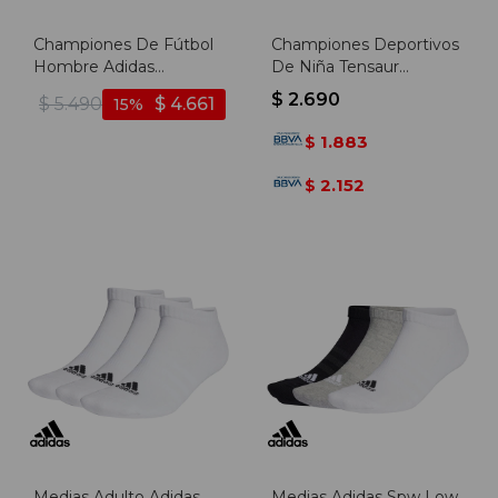
Championes De Fútbol
Championes Deportivos
Hombre Adidas
De Niña Tensaur
Predator League Fg/mg
Comfort - Negro-rosado
$
2.690
$
5.490
$
4.661
15
- Blanco-rosado
1.883
$
2.152
$
Medias Adulto Adidas
Medias Adidas Spw Low