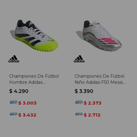
Championes De Fútbol
Championes De Fútbol
Hombre Adidas
Niño Adidas F50 Messi
Predator Club Tf -
Club - Blanco-rojo
$
4.290
$
3.390
Blanco-negro
3.003
2.373
$
$
3.432
2.712
$
$