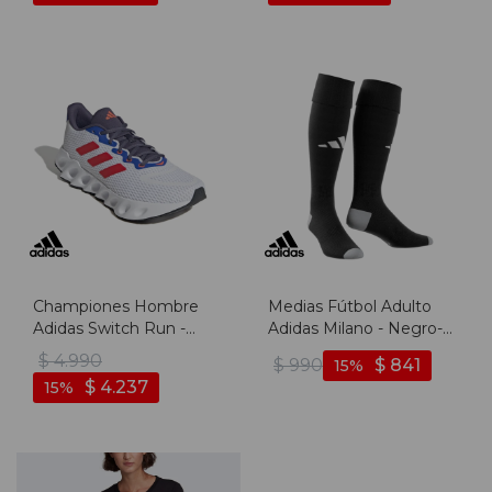
Championes Hombre
Medias Fútbol Adulto
Adidas Switch Run -
Adidas Milano - Negro-
Blanco-rojo
blanco
$
4.990
$
990
$
841
15
$
4.237
15