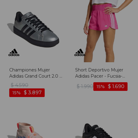
Championes Mujer
Short Deportivo Mujer
Adidas Grand Court 2.0 -
Adidas Pacer - Fucsia-
Plata-negro
blanco
$
4.590
$
1.990
$
1.690
15
$
3.897
15