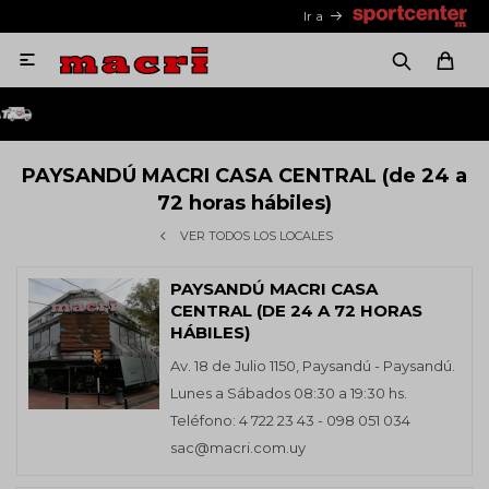
Ir a

PAYSANDÚ MACRI CASA CENTRAL (de 24 a
72 horas hábiles)
VER TODOS LOS LOCALES
PAYSANDÚ MACRI CASA
CENTRAL (DE 24 A 72 HORAS
HÁBILES)
Av. 18 de Julio 1150, Paysandú - Paysandú.
Lunes a Sábados 08:30 a 19:30 hs.
Teléfono: 4 722 23 43 - 098 051 034
sac@macri.com.uy