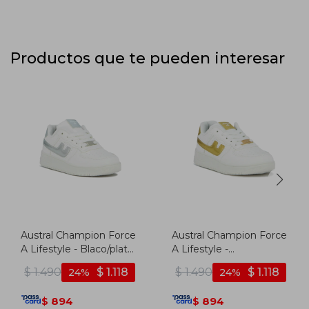
Productos que te pueden interesar
Austral Champion Force
Austral Champion Force
A Lifestyle - Blaco/plata
A Lifestyle -
- Blanco-plata
Blaco/dorado - Blanco-
$
1.490
$
1.118
$
1.490
$
1.118
24
24
dorado
894
894
$
$