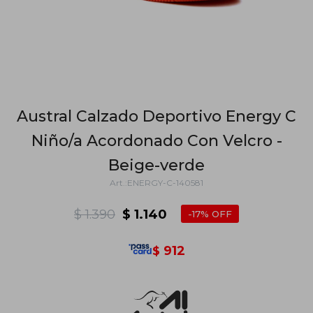
Austral Calzado Deportivo Energy C
Niño/a Acordonado Con Velcro -
Beige-verde
ENERGY-C-140581
$
1.390
$
1.140
17
912
$