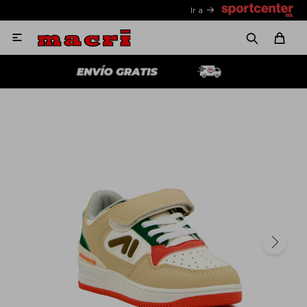
Ir a
