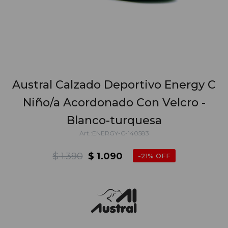
Austral Calzado Deportivo Energy C
Niño/a Acordonado Con Velcro -
Blanco-turquesa
ENERGY-C-140583
$
1.390
$
1.090
21