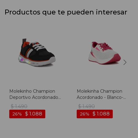
Productos que te pueden interesar
Molekinho Champion
Molekinha Champion
Deportivo Acordonado
Acordonado - Blanco-
Neg/gra - Negro-grafito
blanco
$
1.490
$
1.490
$
1.088
$
1.088
26
26