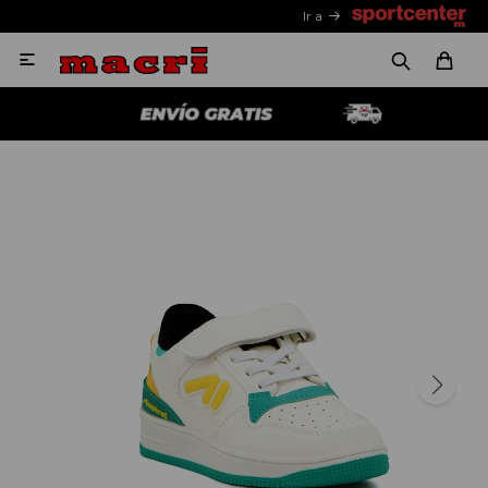
Ir a
