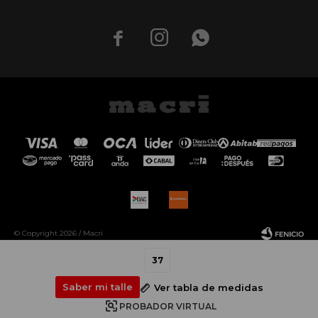



© Copyright 2026 / Macri
37
Saber mi talle
Ver tabla de medidas
PROBADOR VIRTUAL