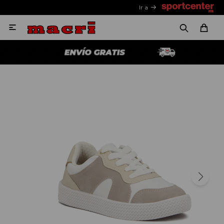
Ir a
