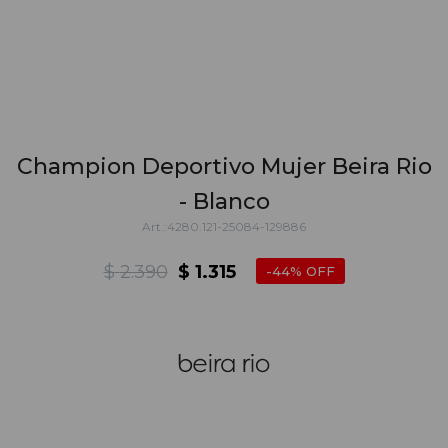
Champion Deportivo Mujer Beira Rio
- Blanco
4280.121-25084-129886
$
2.390
$
1.315
44