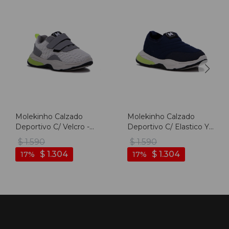
Molekinho Calzado
Molekinho Calzado
Deportivo C/ Velcro -
Deportivo C/ Elastico Y
Hielo-gris
Luces - Marino-marino
$
1.590
$
1.590
$
1.304
$
1.304
17
17