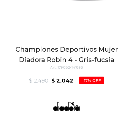
Championes Deportivos Mujer
Diadora Robin 4 - Gris-fucsia
179082-141898
$
2.490
$
2.042
17