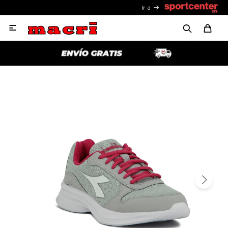
Ir a
