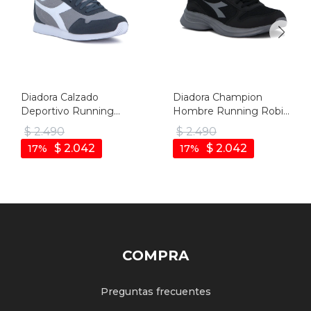
Diadora Calzado
Diadora Champion
Deportivo Running
Hombre Running Robin
Simple Run - Man - Gris
4 - Negro-gris Oscuro
$
2.490
$
2.490
$
2.042
$
2.042
17
17
COMPRA
Preguntas frecuentes