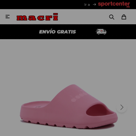
Ir a
