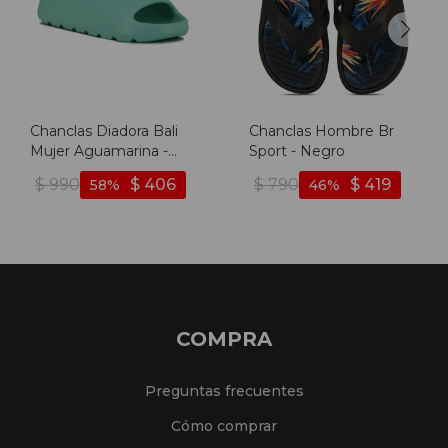
Chanclas Diadora Bali
Chanclas Hombre Br
Mujer Aguamarina -
Sport - Negro
Aguamarina-
$
990
$
406
$
790
$
419
58
46
aguamarina
COMPRA
Preguntas frecuentes
Cómo comprar