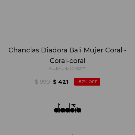
Chanclas Diadora Bali Mujer Coral -
Coral-coral
BALI-L-30-153771
$
990
$
421
57