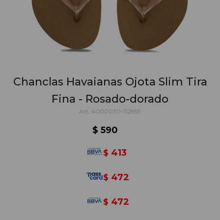
Chanclas Havaianas Ojota Slim Tira
Fina - Rosado-dorado
4000030-112859
$
590
413
$
472
$
472
$