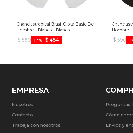
Chanclastropical Brasil Ojota Basic De
Chanclastr
Hombre - Blanco - Blanco
Hombre - 
$
590
$
484
$
590
17
1
EMPRESA
COMP
Nosotros
Preguntas 
Contacto
Cómo comp
Trabaja con nosotros
Envíos y en