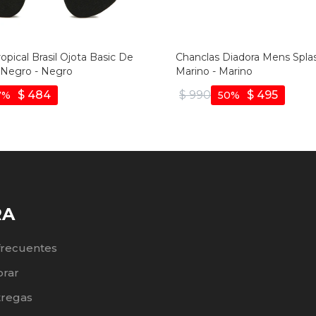
opical Brasil Ojota Basic De
Chanclas Diadora Mens Splash
Negro - Negro
Marino - Marino
$
484
$
990
$
495
7
50
RA
frecuentes
rar
tregas