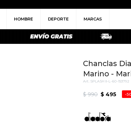
HOMBRE
DEPORTE
MARCAS
Chanclas Dia
Marino - Mar
SPLASH II-L-60-153792
$
990
$
495
5