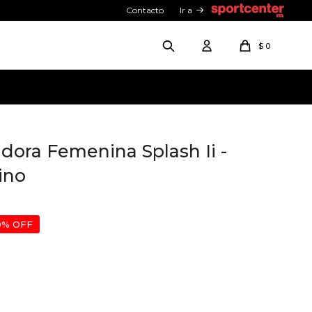
Contacto
Ir a
$
0
dora Femenina Splash Ii -
ino
0