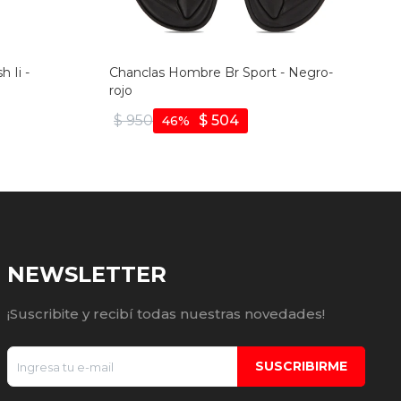
 Ii -
Chanclas Hombre Br Sport - Negro-
rojo
$
950
$
504
46
NEWSLETTER
¡Suscribite y recibí todas nuestras novedades!
SUSCRIBIRME