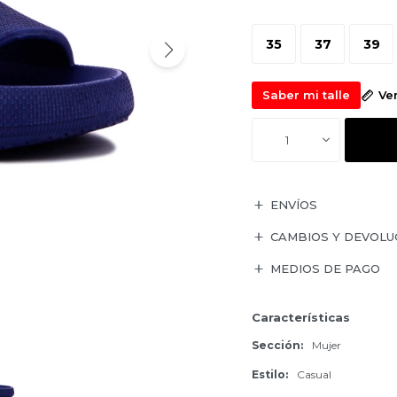
35
37
39
Saber mi talle
Ve
1
ENVÍOS
CAMBIOS Y DEVOLU
MEDIOS DE PAGO
Características
Sección
Mujer
Estilo
Casual