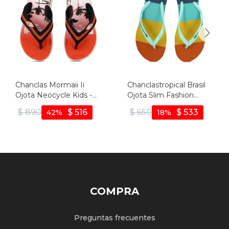
Chanclas Mormaii Ii
Chanclastropical Brasil
Ojota Neocycle Kids -
Ojota Slim Fashion
Estampado-naranja
Premium De Mujer -
$
890
$
516
$
650
$
533
42
18
Turquesa/turquesa -
Turquesa-turquesa
COMPRA
Preguntas frecuentes