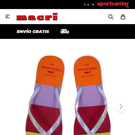
Ir a
