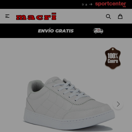
Ir a
