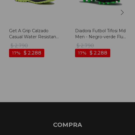
Get A Grip Calzado
Diadora Futbol Tifosi Md
Casual Water Resistant
Men - Negro-verde Fluo
Hombre - Gris Oscuro -
- Negro-verde Fluo
$
2.790
$
2.790
Gris Oscuro
$
2.288
$
2.288
17
17
COMPRA