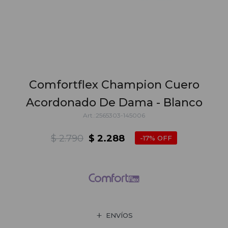
Comfortflex Champion Cuero
Acordonado De Dama - Blanco
2565303-145006
$
2.790
$
2.288
17
ENVÍOS