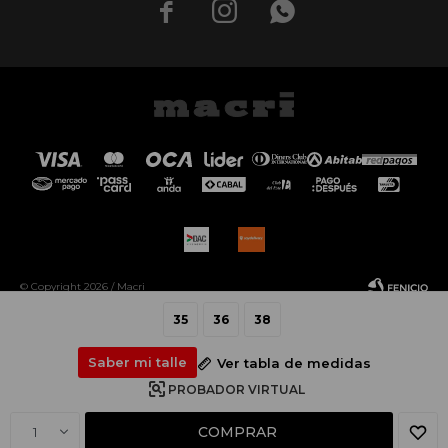



© Copyright 2026 / Macri
35
36
38
Saber mi talle
Ver tabla de medidas
PROBADOR VIRTUAL
Fenicio
COMPRAR
1