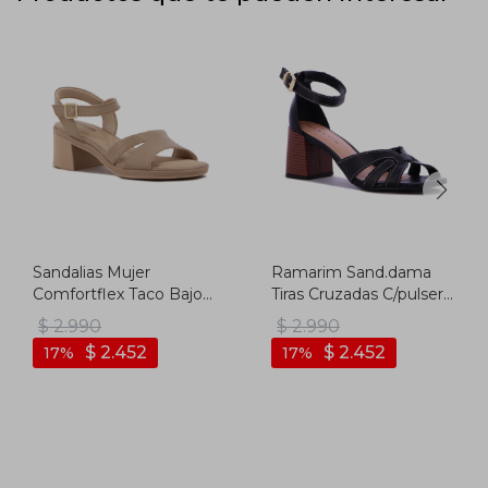
Sandalias Mujer
Ramarim Sand.dama
Comfortflex Taco Bajo
Tiras Cruzadas C/pulsera
Cuadrado - Moca
T/ Medio - Negro -
$
2.990
$
2.990
Negro
$
2.452
$
2.452
17
17