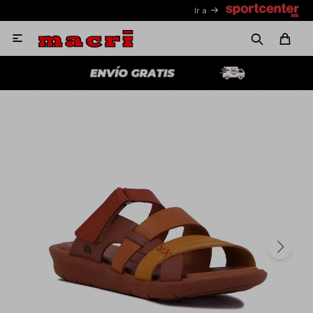
Ir a
