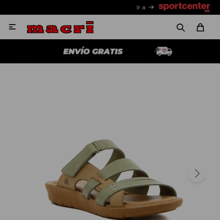
Ir a
