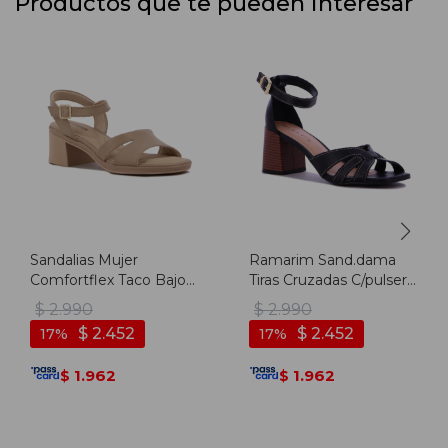
Productos que te pueden interesar
Sandalias Mujer
Ramarim Sand.dama
Comfortflex Taco Bajo
Tiras Cruzadas C/pulsera
Cuadrado - Moca
T/ Medio - Negro -
$
2.990
$
2.990
Negro
$
2.452
$
2.452
17
17
1.962
1.962
$
$