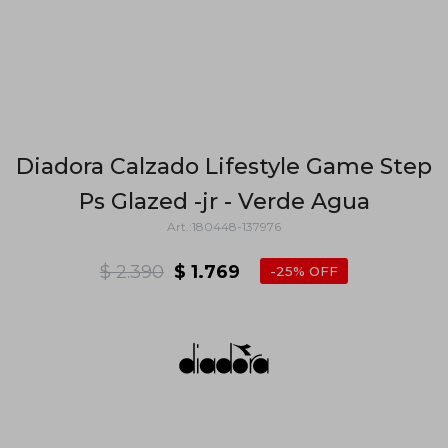
Diadora Calzado Lifestyle Game Step
Ps Glazed -jr - Verde Agua
180448-137976
$
2.390
$
1.769
25