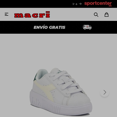
Ir a
