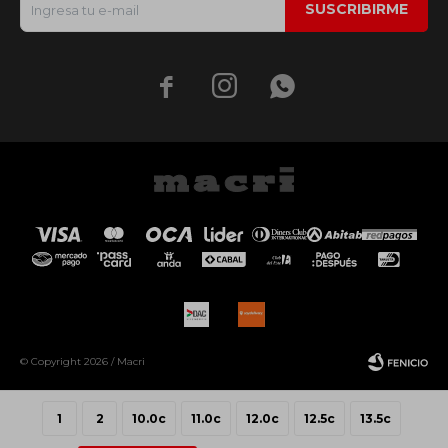
SUSCRIBIRME



© Copyright 2026 / Macri
1
2
10.0c
11.0c
12.0c
12.5c
13.5c