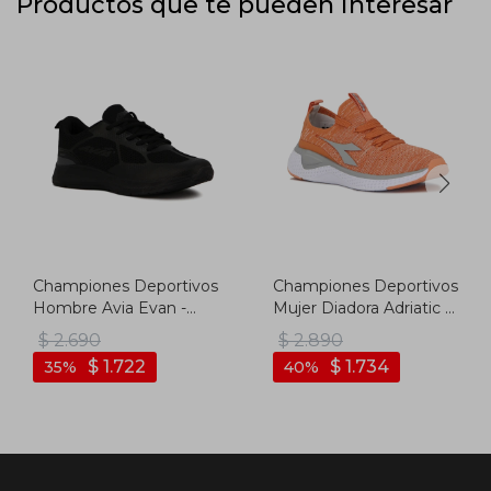
Productos que te pueden interesar
Championes Deportivos
Championes Deportivos
Hombre Avia Evan -
Mujer Diadora Adriatic -
Negro-negro
Coral
$
2.690
$
2.890
$
1.722
$
1.734
35
40