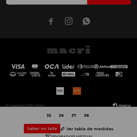



© Copyright 2026 / Macri
35
36
37
38
Saber mi talle
Ver tabla de medidas
PROBADOR VIRTUAL