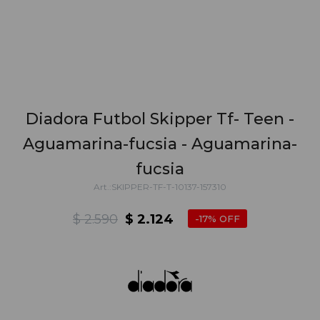
Diadora Futbol Skipper Tf- Teen -
Aguamarina-fucsia - Aguamarina-
fucsia
SKIPPER-TF-T-10137-157310
$
2.590
$
2.124
17