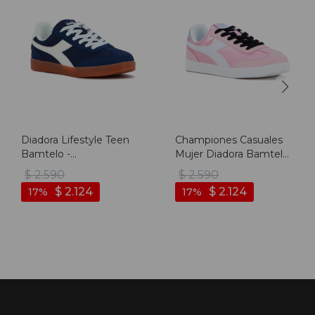
Diadora Lifestyle Teen
Championes Casuales
Bamtelo -
Mujer Diadora Bamtelo
Marino/blanco - Marino-
- Rosado
$
2.590
$
2.590
blanco
$
2.124
$
2.124
17
17