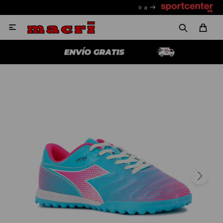
Ir a
