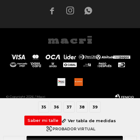



© Copyright 2026 / Macri
35
36
37
38
39
Saber mi talle
Ver tabla de medidas
PROBADOR VIRTUAL
Fenicio