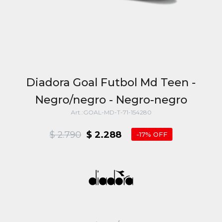
Diadora Goal Futbol Md Teen -
Negro/negro - Negro-negro
GOAL-MD-T-71-154280
$
2.790
$
2.288
17