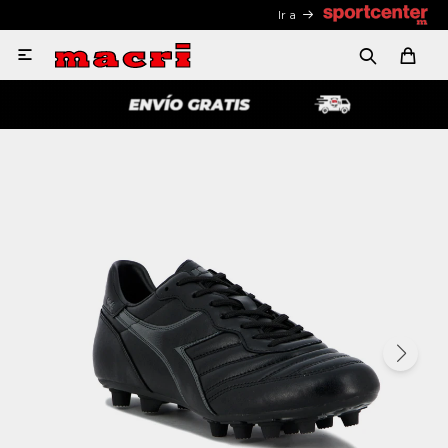
Ir a
