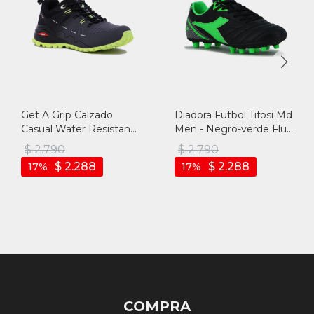
Get A Grip Calzado
Diadora Futbol Tifosi Md
Casual Water Resistant
Men - Negro-verde Fluo
Hombre - Gris Oscuro -
- Negro-verde Fluo
$
2.790
$
2.790
Gris Oscuro
$
2.288
$
2.288
17
17
COMPRA