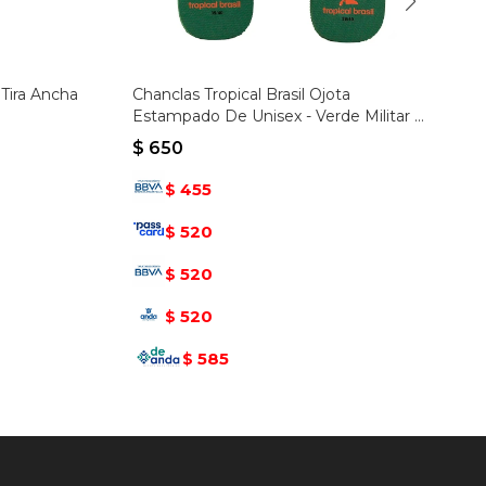
Tira Ancha
Chanclas Tropical Brasil Ojota
Estampado De Unisex - Verde Militar -
Verde Militar
$
650
455
$
520
$
520
$
520
$
585
$