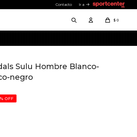
Contacto
Ir a
$
0
dals Sulu Hombre Blanco-
co-negro