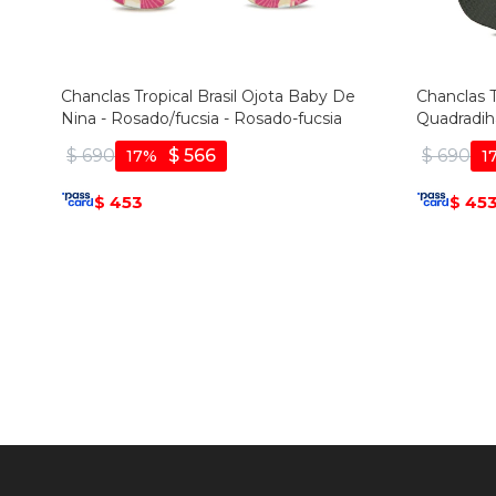
Chanclas Tropical Brasil Ojota Baby De
Chanclas T
Nina - Rosado/fucsia - Rosado-fucsia
Quadradih
$
690
$
566
$
690
17
1
453
45
$
$