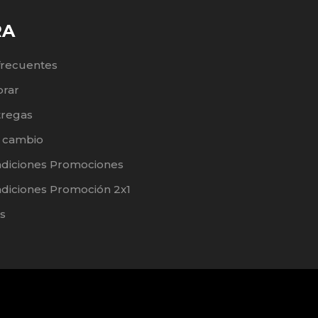
RA
frecuentes
rar
tregas
e cambio
ndiciones Promociones
diciones Promoción 2x1
s