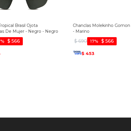
ropical Brasil Ojota
Chanclas Molekinho Gomon 
as De Mujer - Negro - Negro
- Marino
$
566
$
690
$
566
7
17
3
453
$