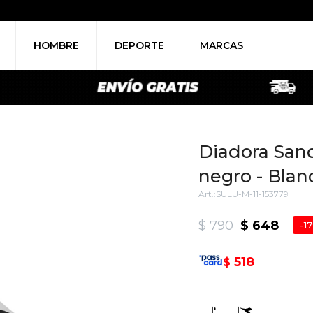
HOMBRE
DEPORTE
MARCAS
Diadora San
negro - Blan
SULU-M-11-153779
$
790
$
648
17
518
$