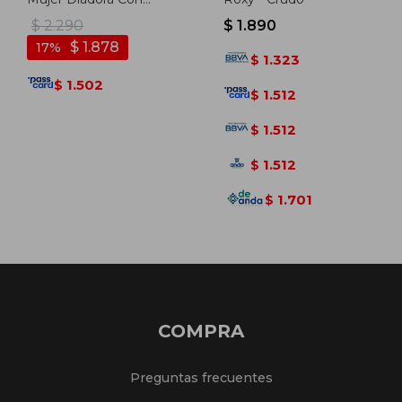
Felpa - Blanco
$
2.290
$
1.890
$
1.878
17
1.323
$
1.502
$
1.512
$
1.512
$
1.512
$
1.701
$
COMPRA
Preguntas frecuentes