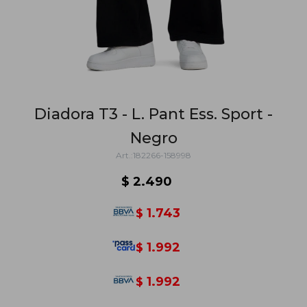
Diadora T3 - L. Pant Ess. Sport -
Negro
182266-158998
$
2.490
1.743
$
1.992
$
1.992
$