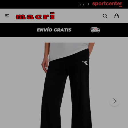
Ir a
