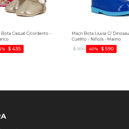
Bota Casual C/corderito -
Macri Bota Lluvia C/ Dinosau
anco
Cuellito - Niño/a - Marino
$
435
$
990
$
590
6
40
RA