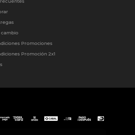
frecuentes
rar
tregas
e cambio
ndiciones Promociones
diciones Promoción 2x1
s