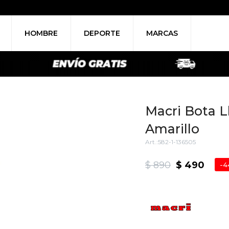
HOMBRE
DEPORTE
MARCAS
Macri Bota Ll
Amarillo
582-1-136505
$
890
$
490
4