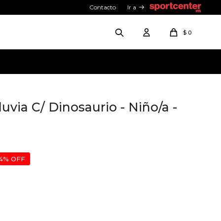
Contacto
Ir a
$
0
uvia C/ Dinosaurio - Niño/a -
4