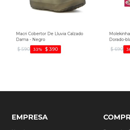
Macri Cobertor De Lluvia Calzado
Molekinha 
Dama - Negro
Dorado-bl
$
590
$
390
$
690
33
3
EMPRESA
COMP