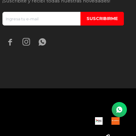
¡Suscribite y recibí todas nuestras novedades!
SUSCRIBIRME


