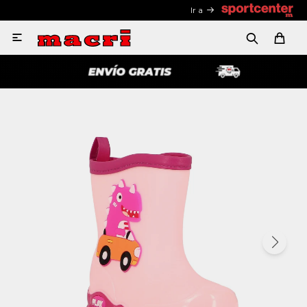
Ir a
