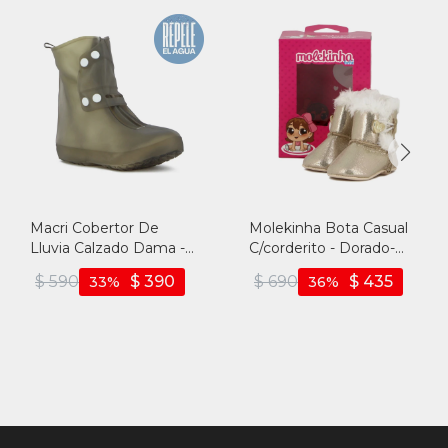
Macri Cobertor De
Molekinha Bota Casual
Lluvia Calzado Dama -
C/corderito - Dorado-
Negro
blanco
$
590
$
390
$
690
$
435
33
36