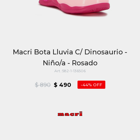
Macri Bota Lluvia C/ Dinosaurio -
Niño/a - Rosado
582-1-136506
$
890
$
490
44