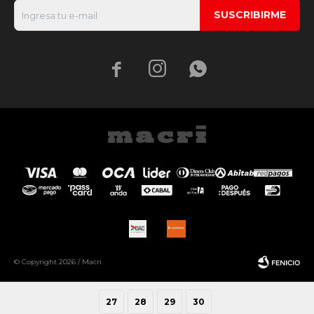
SUSCRIBIRME



© Copyright 2026 / Macri
27
28
29
30