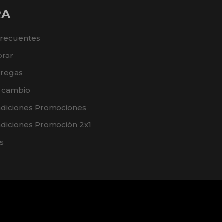
RA
frecuentes
rar
tregas
e cambio
ndiciones Promociones
diciones Promoción 2x1
s