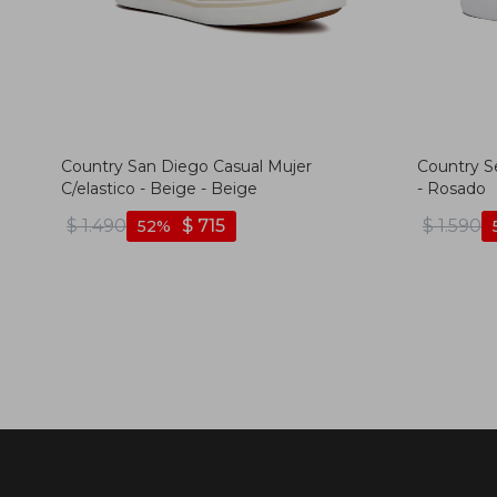
Country San Diego Casual Mujer
Country S
C/elastico - Beige - Beige
- Rosado
$
1.490
$
715
$
1.590
52