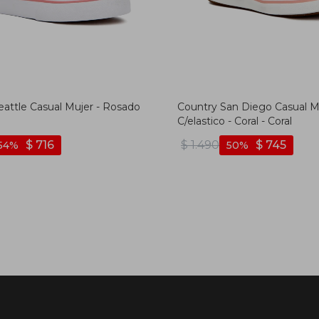
eattle Casual Mujer - Rosado
Country San Diego Casual M
C/elastico - Coral - Coral
$
716
$
1.490
$
745
54
50