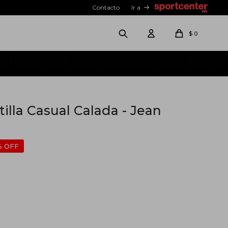
Contacto
Ir a
$
0
illa Casual Calada - Jean