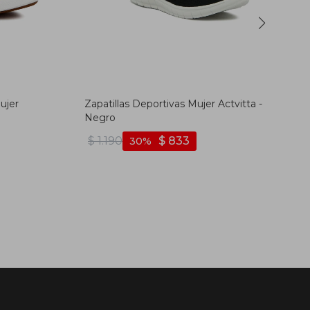
ujer
Zapatillas Deportivas Mujer Actvitta -
Negro
$
1.190
$
833
30