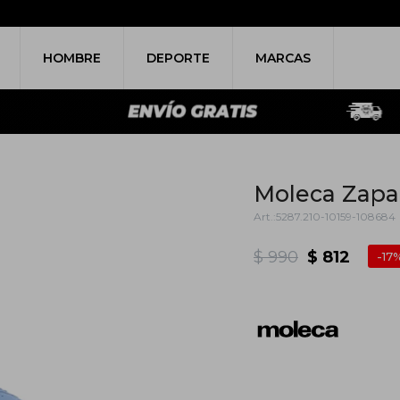
HOMBRE
DEPORTE
MARCAS
Moleca Zapat
5287.210-10159-108684
$
990
$
812
17