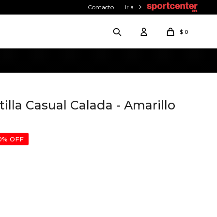
Contacto
Ir a
$
0
illa Casual Calada - Amarillo
0