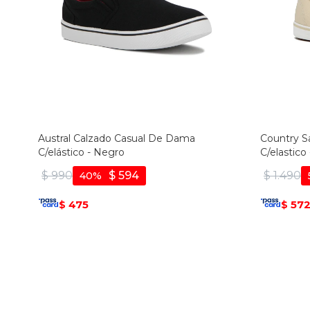
Austral Calzado Casual De Dama
Country S
C/elástico - Negro
C/elastico
$
990
$
594
$
1.490
40
475
57
$
$