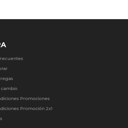
RA
frecuentes
rar
tregas
e cambio
ndiciones Promociones
diciones Promoción 2x1
s