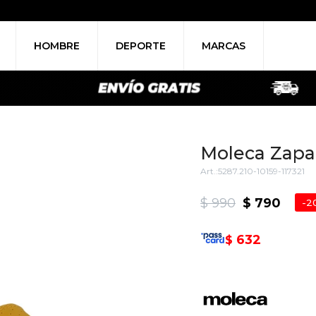
HOMBRE
DEPORTE
MARCAS
Moleca Zapat
5287.210-10159-117321
$
990
$
790
2
632
$