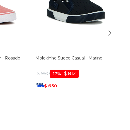
r - Rosado
Molekinho Sueco Casual - Marino
$
990
$
812
17
650
$