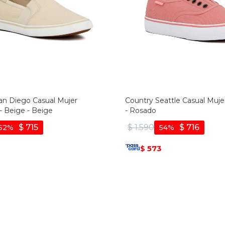
an Diego Casual Mujer
Country Seattle Casual Muje
 - Beige - Beige
- Rosado
$
715
$
1.590
$
716
52
54
2
573
$