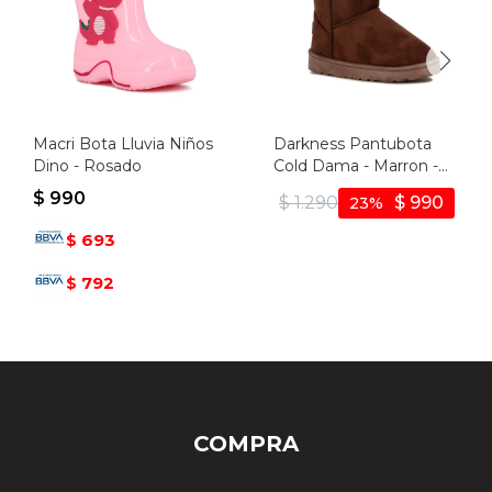
Macri Bota Lluvia Niños
Darkness Pantubota
Dino - Rosado
Cold Dama - Marron -
Marron
$
990
$
1.290
$
990
23
693
$
792
$
COMPRA