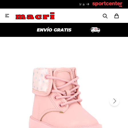
Ir a
