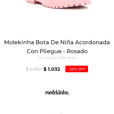
Molekinha Bota De Niña Acordonada
Con Pliegue - Rosado
2126.524-29319-154193
$
1.290
$
1.032
20