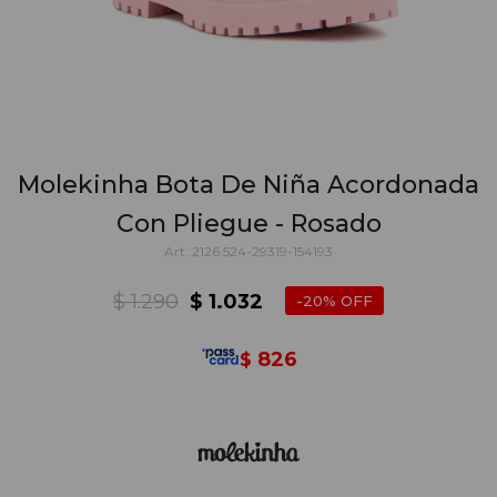
Molekinha Bota De Niña Acordonada
Con Pliegue - Rosado
2126.524-29319-154193
$
1.290
$
1.032
20
826
$