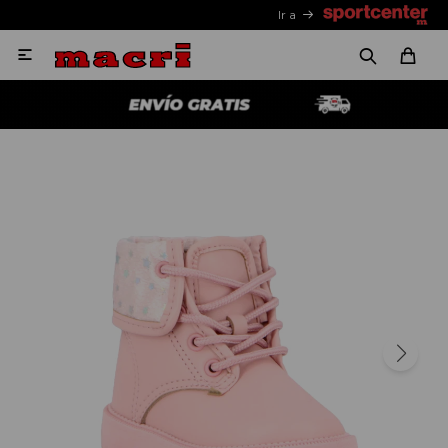
Ir a
