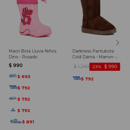
Macri Bota Lluvia Niños
Darkness Pantubota
Dino - Rosado
Cold Dama - Marron -
Marron
$
990
$
1.290
$
990
23
693
$
792
$
792
$
792
$
792
$
891
$