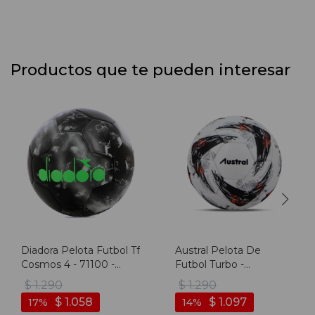
Productos que te pueden interesar
Diadora Pelota Futbol Tf
Austral Pelota De
Cosmos 4 - 71100 -
Futbol Turbo -
Negro-verde
Blanco/multicolor -
$
1.290
$
1.290
Blanco-multicolor
$
1.058
$
1.097
17
14