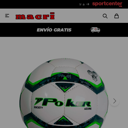
Ir a
