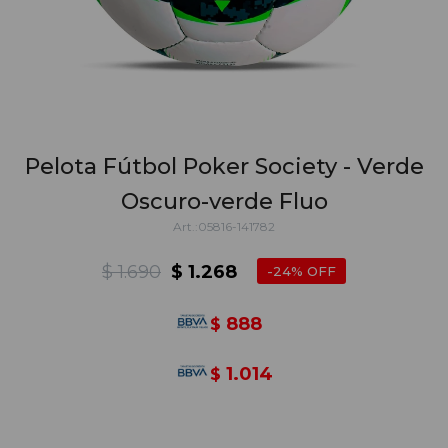
Pelota Fútbol Poker Society - Verde
Oscuro-verde Fluo
05816-141782
$
1.690
$
1.268
24
888
$
1.014
$