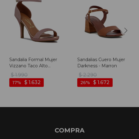
Sandalia Formal Mujer
Sandalias Cuero Mujer
Vizzano Taco Alto
Darkness - Marron
Brillosa - Cobre
$
1.990
$
2.290
$
1.632
$
1.672
17
26
COMPRA