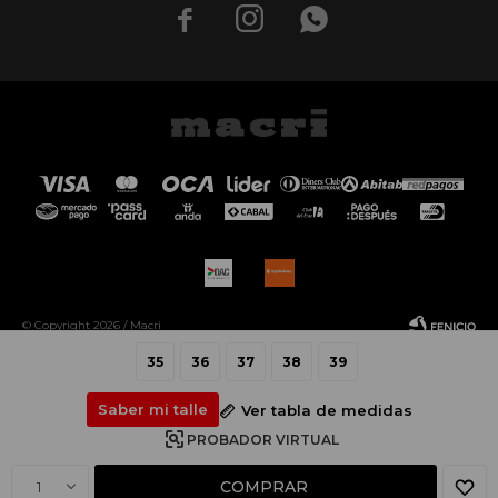



© Copyright 2026 / Macri
35
36
37
38
39
Saber mi talle
Ver tabla de medidas
PROBADOR VIRTUAL
Fenicio
COMPRAR
1