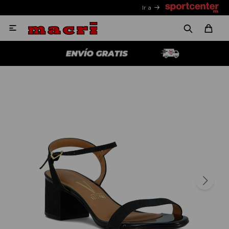
Ir a
