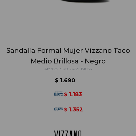
Sandalia Formal Mujer Vizzano Taco
Medio Brillosa - Negro
6291.900-26721-151056
$
1.690
1.183
$
1.352
$