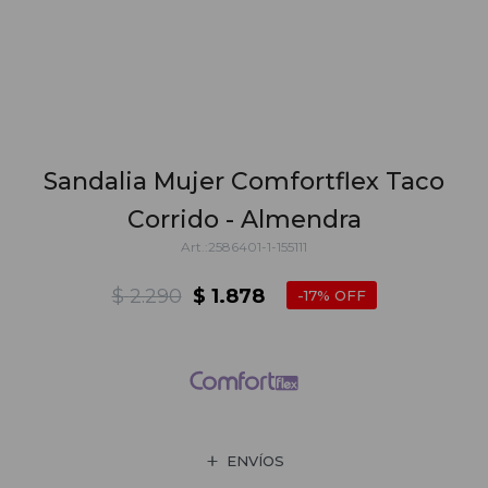
Sandalia Mujer Comfortflex Taco
Corrido - Almendra
2586401-1-155111
$
2.290
$
1.878
17
ENVÍOS