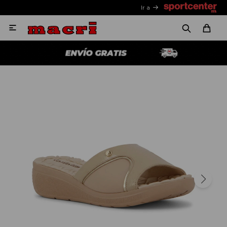
Ir a
