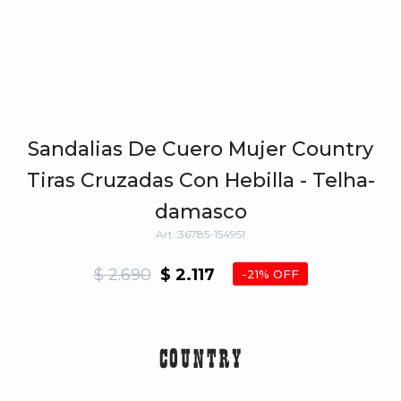
Sandalias De Cuero Mujer Country
Tiras Cruzadas Con Hebilla - Telha-
damasco
36785-154951
$
2.690
$
2.117
21