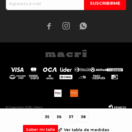
SUSCRIBIRME



© Copyright 2026 / Macri
35
36
37
38
Saber mi talle
Ver tabla de medidas