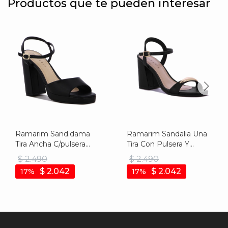
Productos que te pueden interesar
Ramarim Sand.dama
Ramarim Sandalia Una
Tira Ancha C/pulsera
Tira Con Pulsera Y
T/alto-plataforma -
Hebilla - Negro - Negro
$
2.490
$
2.490
Negro - Negro
$
2.042
$
2.042
17
17