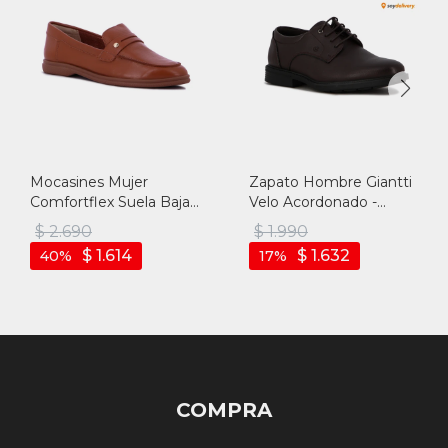
Mocasines Mujer
Zapato Hombre Giantti
Comfortflex Suela Baja -
Velo Acordonado -
Caramelo
Marron
$
2.690
$
1.990
$
1.614
$
1.632
40
17
COMPRA