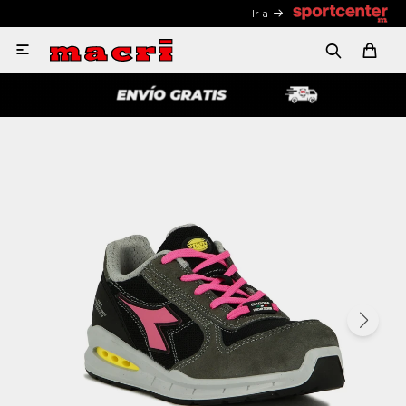
Ir a
