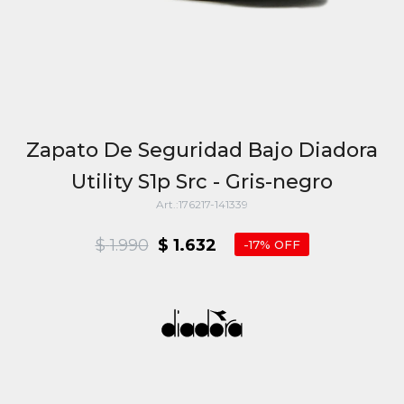
Zapato De Seguridad Bajo Diadora
Utility S1p Src - Gris-negro
176217-141339
$
1.990
$
1.632
17