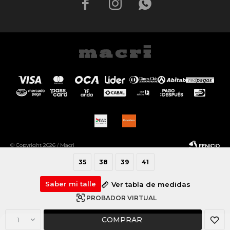



© Copyright 2026 / Macri
35
38
39
41
Saber mi talle
Ver tabla de medidas
PROBADOR VIRTUAL
Fenicio
COMPRAR
1