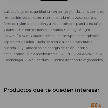
Calzado bajo de seguridad S1P en serraje y malla con sistema de
respiración Net de Geox. Puntera de aluminio 200J. Suela K,
forro de Nylon antiabrasión y ultra transpirable, plantilla extraíble
y transpirable con carbones activados. Color: gris/negro
(SMOKE/BLACK). Características: - parte superior transpirable -
zapato antiestático - suela resistente a los hidrocarburos -
puntera 200j - absorción de energía del talón - inserto
antipunzante - suela antideslizante - CE EN ISO 20345 2011 - MDS
- Tecnología K Sole - cordura - Sistema de soporte ergonómico
Productos que te pueden interesar