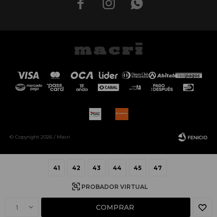



© Copyright 2026 / Macri
41
42
43
44
45
47
PROBADOR VIRTUAL
Fenicio
COMPRAR
1