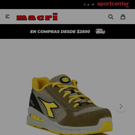
Ir a
