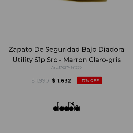
Zapato De Seguridad Bajo Diadora
Utility S1p Src - Marron Claro-gris
176217-141338
$
1.990
$
1.632
17