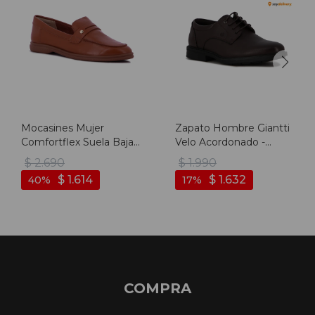
Mocasines Mujer
Zapato Hombre Giantti
Comfortflex Suela Baja -
Velo Acordonado -
Caramelo
Marron
$
2.690
$
1.990
$
1.614
$
1.632
40
17
COMPRA