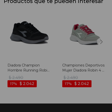
Productos que te pueden interesar
Diadora Champion
Championes Deportivos
Hombre Running Robin
Mujer Diadora Robin 4 -
4 - Negro-gris Oscuro
Gris-fucsia
$
2.490
$
2.490
$
2.042
$
2.042
17
17