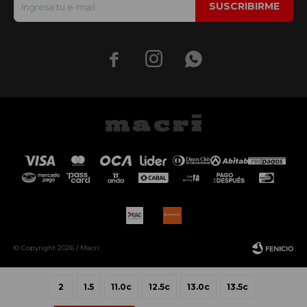
SUSCRIBIRME



© Copyright 2026 / Macri
2
1.5
11.0c
12.5c
13.0c
13.5c