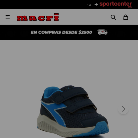
Ir a
