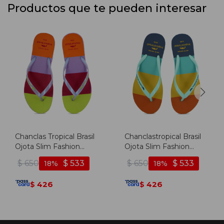
Productos que te pueden interesar
Chanclas Tropical Brasil
Chanclastropical Brasil
Ojota Slim Fashion
Ojota Slim Fashion
Premium De Mujer -
Premium De Mujer -
$
650
$
533
$
650
$
533
18
18
Lila/lila - Lila-lila
Turquesa/turquesa -
Turquesa-turquesa
426
426
$
$