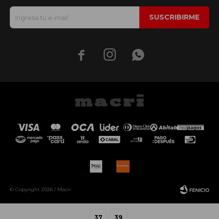
SUSCRIBIRME



© Copyright 2026 / Macri
37
39