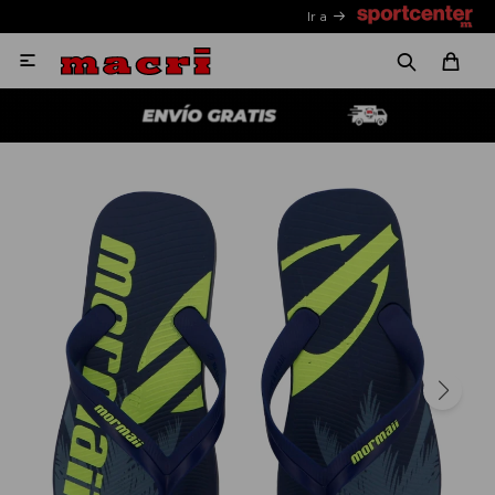
Ir a
