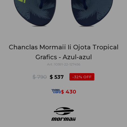
Chanclas Mormaii Ii Ojota Tropical
Grafics - Azul-azul
10591-22-127456
$
790
$
537
32
430
$