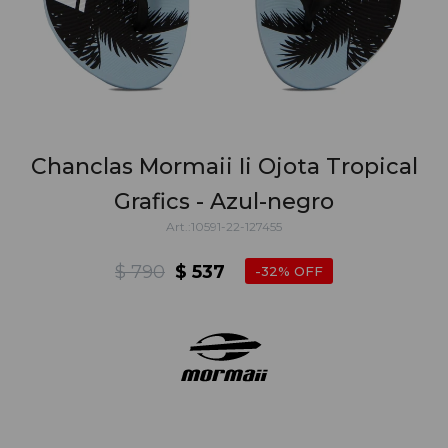
Chanclas Mormaii Ii Ojota Tropical
Grafics - Azul-negro
10591-22-127455
$
790
$
537
32