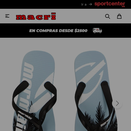
Ir a
