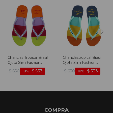
Chanclas Tropical Brasil
Chanclastropical Brasil
Ojota Slim Fashion
Ojota Slim Fashion
Premium De Mujer -
Premium De Mujer -
$
650
$
533
$
650
$
533
18
18
Lila/lila - Lila-lila
Turquesa/turquesa -
Turquesa-turquesa
COMPRA