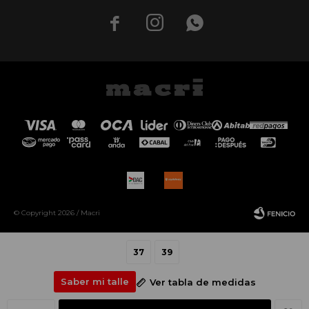



© Copyright 2026 / Macri
37
39
Saber mi talle
Ver tabla de medidas
Fenicio